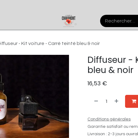
Agenda
Contactez-nous
Forum
iffuseur - Kit voiture - Carré teinté bleu & noir
Diffuseur - 
bleu & noir
16,53
€
Conditions générales
Garantie satisfait ou rem
Livraison : 2-3 jours ouvr