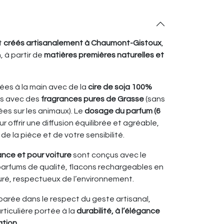
t
créés artisanalement à Chaumont-Gistoux
,
, à partir de
matières premières naturelles et
ées à la main avec de la
cire de soja 100%
s avec des
fragrances pures de Grasse
(sans
es sur les animaux). Le
dosage du parfum (6
 offrir une diffusion équilibrée et agréable,
 de la pièce et de votre sensibilité.
ance et pour voiture
sont conçus avec le
rfums de qualité, flacons rechargeables en
uré, respectueux de l’environnement.
arée dans le respect du geste artisanal,
ticulière portée à la
durabilité, à l’élégance
sation
.