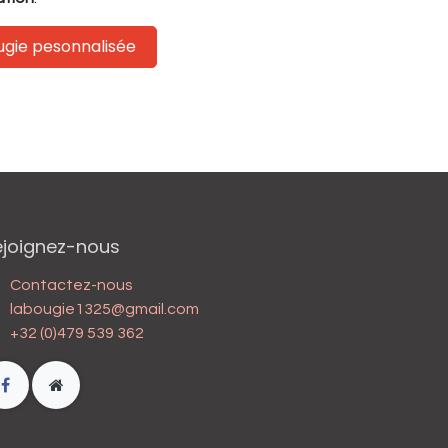
ougie pesonnalisée
ejoignez-nous
Contactez-nous
labougie1325@gmail.com
+32 (0)479 539 362