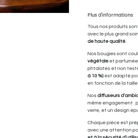
Plus d'informations
Tous nos produits son
avec le plus grand soin
de haute qualité
.
Nos bougies sont coul
végétale
et parfumée
phtalates et non testé
à 10 %)
est adapté pour
en fonction de la taille
Nos
diffuseurs d’ambi
même engagement : pa
verre, et un design ép
Chaque pièce est prép
avec une attention par
et à la sécurité d’utili