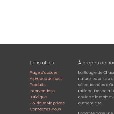
Liens utiles
À propos de no
Page d'accueil
La Bougie de Cha
À propos de nous
naturelles en cire
Produits
sélectionnées à Gr
Interventions
raffinée. Dosée à 
Juridique
coulée à la main av
Politique vie privée
authenticité.
Contactez-nous
Engagés dans une