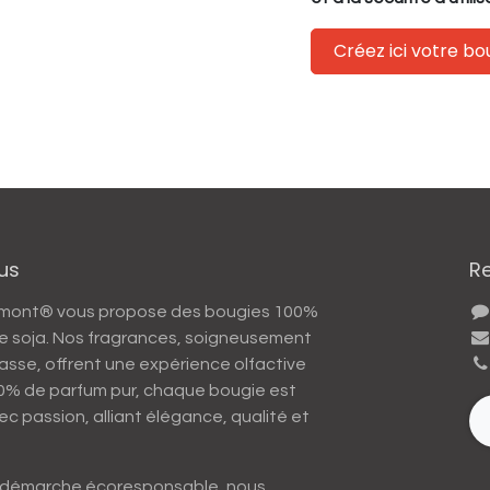
Créez ici votre b
us
R
umont® vous propose des bougies 100%
 de soja. Nos fragrances, soigneusement
asse, offrent une expérience olfactive
10% de parfum pur, chaque bougie est
ec passion, alliant élégance, qualité et
 démarche écoresponsable, nous