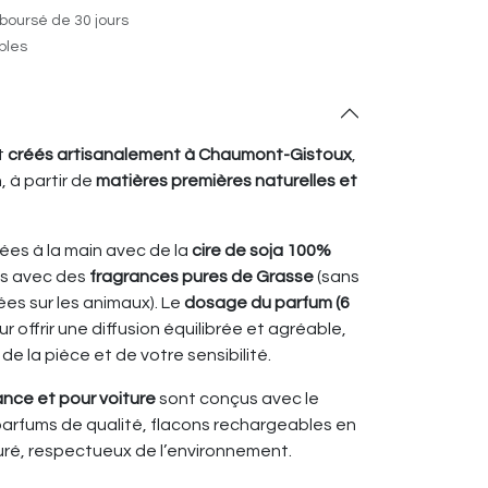
boursé de 30 jours
ables
t
créés artisanalement à Chaumont-Gistoux
,
, à partir de
matières premières naturelles et
ées à la main avec de la
cire de soja 100%
s avec des
fragrances pures de Grasse
(sans
es sur les animaux). Le
dosage du parfum (6
 offrir une diffusion équilibrée et agréable,
 de la pièce et de votre sensibilité.
ance et pour voiture
sont conçus avec le
rfums de qualité, flacons rechargeables en
uré, respectueux de l’environnement.