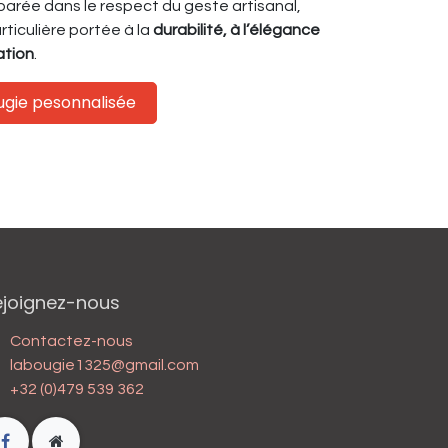
arée dans le respect du geste artisanal,
ticulière portée à la
durabilité, à l’élégance
sation
.
ougie pesonnalisée
ejoignez-nous
Contactez-nous
labougie1325@gmail.com
+32 (0)479 539 362