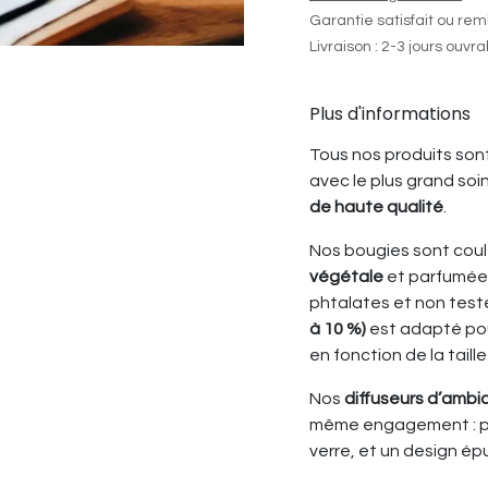
Garantie satisfait ou rem
Livraison : 2-3 jours ouvr
Plus d'informations
Tous nos produits son
avec le plus grand soin
de haute qualité
.
Nos bougies sont coul
végétale
et parfumée
phtalates et non testé
à 10 %)
est adapté pour
en fonction de la taille
Nos
diffuseurs d’ambi
même engagement : pa
verre, et un design ép