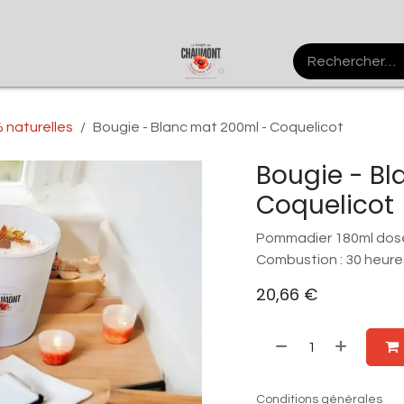
Agenda
Contactez-nous
Forum
 naturelles
Bougie - Blanc mat 200ml - Coquelicot
Bougie - B
Coquelicot
Pommadier 180ml dosé
Combustion : 30 heure
20,66
€
Conditions générales