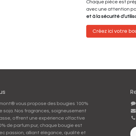
Chaque pièce est prép
avec une attention par
et à la sécurité d’utili
Créez ici votre b
us
R
umont® vous propose des bougies 100%
 de soja. Nos fragrances, soigneusement
asse, offrent une expérience olfactive
10% de parfum pur, chaque bougie est
ec passion, alliant élégance, qualité et