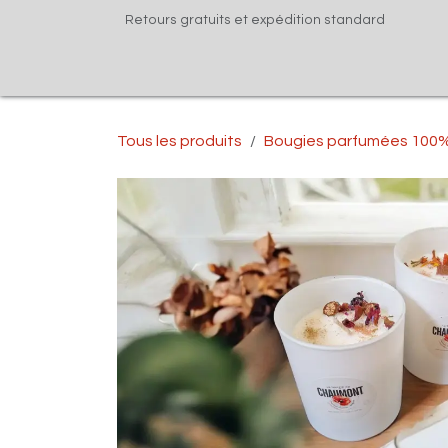
Se rendre au contenu
Retours gratuits et expédition standard
Page d'accueil
Nos parfums
Boutique
Tous les produits
Bougies parfumées 100%